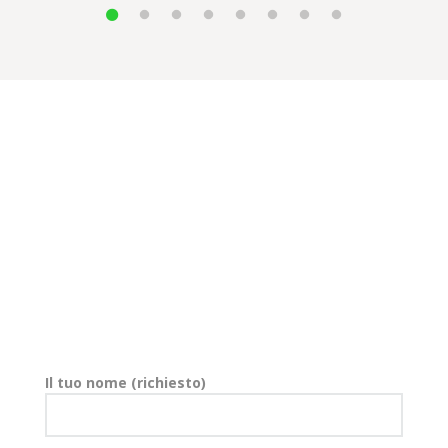
Contattami
E’ tempo di prenderti cura della tua salute adesso! Tutto quello
che hai bisogno di fare è mandarmi un messaggio attraverso il
form che trovi di seguito.
Il tuo nome (richiesto)