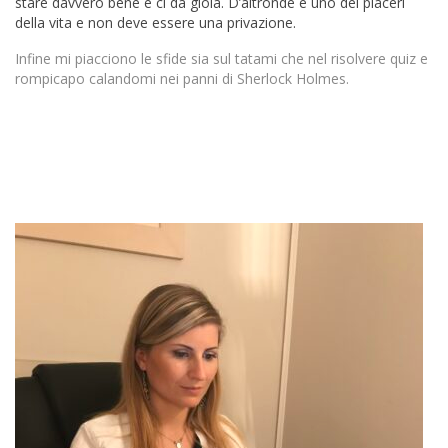
stare davvero bene e ci da gioia. D’altronde è uno dei piaceri
della vita e non deve essere una privazione.
Infine mi piacciono le sfide sia sul tatami che nel risolvere quiz e
rompicapo calandomi nei panni di Sherlock Holmes.