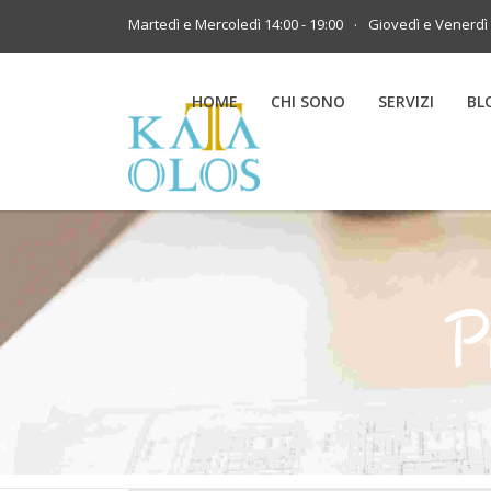
.
Martedì e Mercoledì 14:00 - 19:00
Giovedì e Venerdì 
HOME
CHI SONO
SERVIZI
BL
P